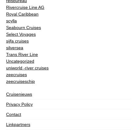
reisbureau
Rivercruise Line AG
Royal Caribbean
scylla
Seabourn Cruises
Select Voyages
sijfa cruises
silversea
Trans River Line
Uncategorized
uniworld -river cruises
zeecruises
zeecruiseschip
Cruisenieuws
Privacy Policy
Contact
Linkpartners