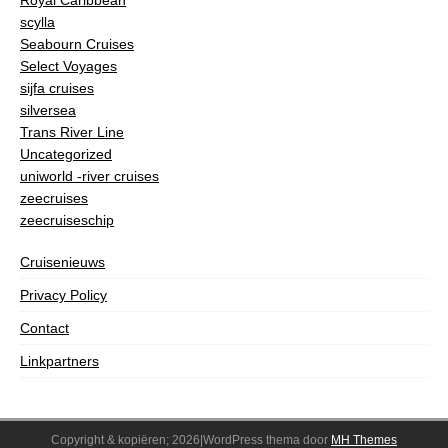
scylla
Seabourn Cruises
Select Voyages
sijfa cruises
silversea
Trans River Line
Uncategorized
uniworld -river cruises
zeecruises
zeecruiseschip
Cruisenieuws
Privacy Policy
Contact
Linkpartners
Copyright & kopiëren; 2026|WordPress thema door
MH Themes