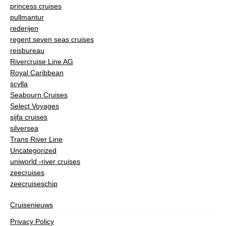
princess cruises
pullmantur
rederijen
regent seven seas cruises
reisbureau
Rivercruise Line AG
Royal Caribbean
scylla
Seabourn Cruises
Select Voyages
sijfa cruises
silversea
Trans River Line
Uncategorized
uniworld -river cruises
zeecruises
zeecruiseschip
Cruisenieuws
Privacy Policy