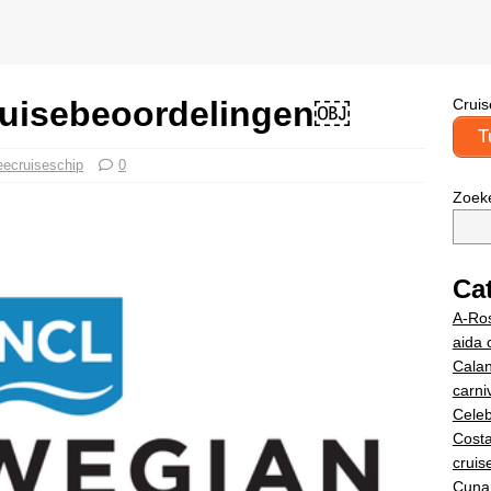
uisebeoordelingen￼
Cruis
T
eecruiseschip
0
Zoek
Ca
A-Ros
aida 
Calan
carniv
Celeb
Costa
cruis
Cuna