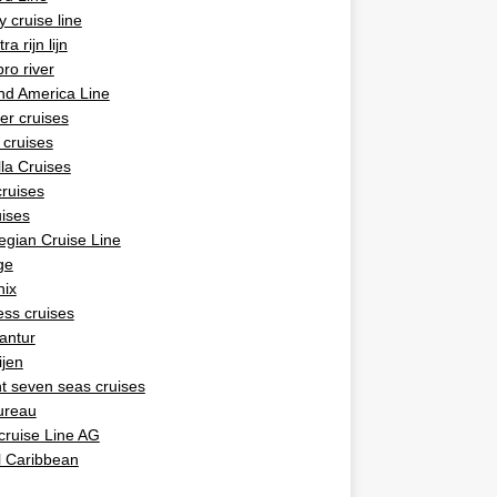
y cruise line
ra rijn lijn
pro river
nd America Line
ner cruises
 cruises
la Cruises
ruises
uises
gian Cruise Line
ge
nix
ess cruises
antur
ijen
t seven seas cruises
ureau
cruise Line AG
l Caribbean