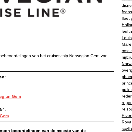
disne
feenst
fleet 
Holla
leuft
Louis
Marel
msc c
ruisebeoordelingen van het cruiseschip Norwegian Gem van
nijlcr
Norwe
overi
phoe
en:
princ
pullm
reder
wegian Gem
regen
reisb
54:
River
n Gem
Roya
scylla
vangen beoordelingen van de meeste van de