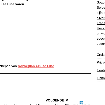
Seab
ise Line varen.
Selec
sijfa 
silve
Trans
Unca
uniwo
zeecr
zeecr
Crui
Priva
 schepen van
Norwegian Cruise Line
Conta
Linkp
VOLGENDE