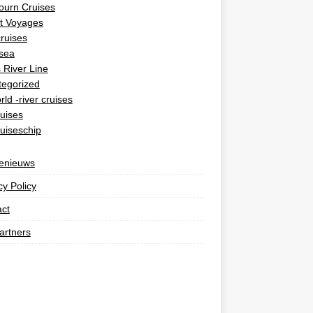
ourn Cruises
t Voyages
cruises
rsea
 River Line
tegorized
rld -river cruises
uises
uiseschip
senieuws
cy Policy
ct
artners