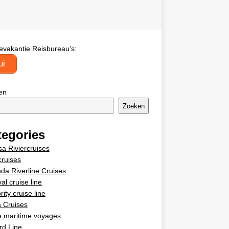
evakantie Reisbureau's:
ui
en
Zoeken
tegories
a Riviercruises
cruises
da Riverline Cruises
al cruise line
rity cruise line
 Cruises
e maritime voyages
rd Line