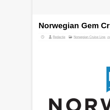
Norwegian Gem Cr
Redactie
Norwegian Cruise Line
,
z