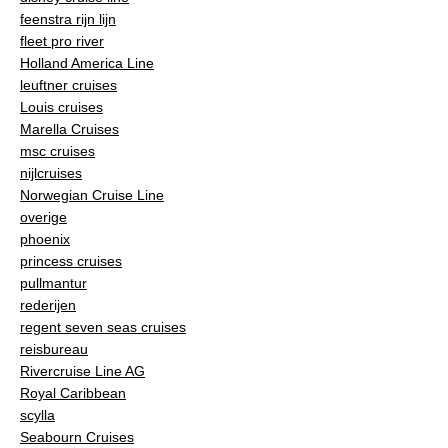
feenstra rijn lijn
fleet pro river
Holland America Line
leuftner cruises
Louis cruises
Marella Cruises
msc cruises
nijlcruises
Norwegian Cruise Line
overige
phoenix
princess cruises
pullmantur
rederijen
regent seven seas cruises
reisbureau
Rivercruise Line AG
Royal Caribbean
scylla
Seabourn Cruises