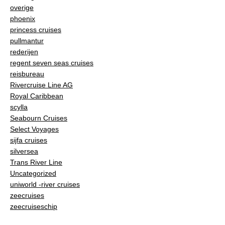
overige
phoenix
princess cruises
pullmantur
rederijen
regent seven seas cruises
reisbureau
Rivercruise Line AG
Royal Caribbean
scylla
Seabourn Cruises
Select Voyages
sijfa cruises
silversea
Trans River Line
Uncategorized
uniworld -river cruises
zeecruises
zeecruiseschip