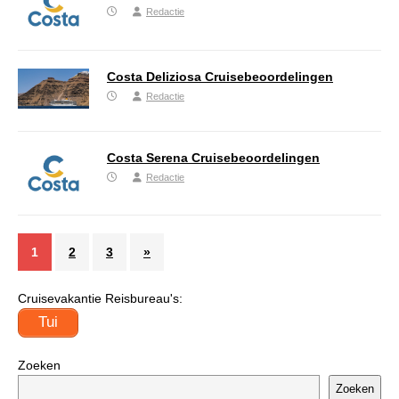
Redactie
Costa Deliziosa Cruisebeoordelingen
Redactie
Costa Serena Cruisebeoordelingen
Redactie
1
2
3
»
Cruisevakantie Reisbureau's:
Tui
Zoeken
Zoeken