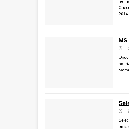
het r
Cruis
2014
MS 
Onder
het r
Momen
Sel
Selec
en is