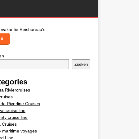
evakantie Reisbureau's:
ui
en
Zoeken
tegories
a Riviercruises
cruises
da Riverline Cruises
al cruise line
rity cruise line
 Cruises
e maritime voyages
rd Line