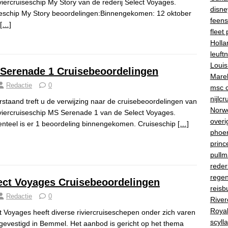
iviercruiseschip My Story van de rederij Select Voyages.
disne
eschip My Story beoordelingen:Binnengekomen: 12 oktober
feenst
[…]
fleet 
Holla
leuft
Louis
Serenade 1 Cruisebeoordelingen
Marel
Redactie
0
msc c
nijlcr
staand treft u de verwijzing naar de cruisebeoordelingen van
Norwe
iviercruiseschip MS Serenade 1 van de Select Voyages.
overi
teel is er 1 beoordeling binnengekomen. Cruiseschip
[…]
phoe
princ
pullm
reder
regen
ect Voyages Cruisebeoordelingen
reisb
Redactie
0
River
Roya
t Voyages heeft diverse riviercruiseschepen onder zich varen
scylla
 gevestigd in Bemmel. Het aanbod is gericht op het thema