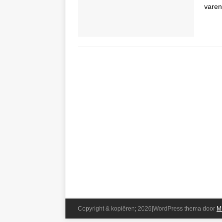
varen
Copyright & kopiëren; 2026|WordPress thema door
M