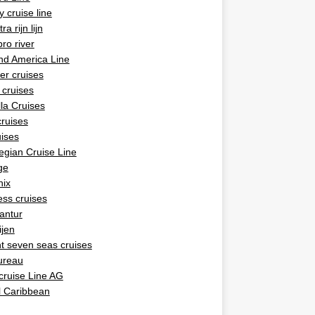
y cruise line
ra rijn lijn
pro river
nd America Line
ner cruises
 cruises
la Cruises
ruises
uises
gian Cruise Line
ge
nix
ess cruises
antur
ijen
t seven seas cruises
ureau
cruise Line AG
l Caribbean