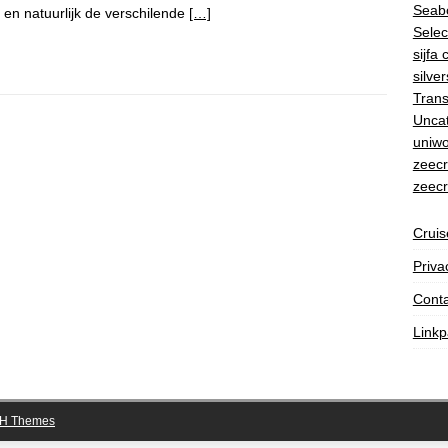
Seab
 en natuurlijk de verschilende
[…]
Selec
sijfa 
silve
Trans
Unca
uniwo
zeecr
zeecr
Crui
Priva
Conta
Linkp
H Themes