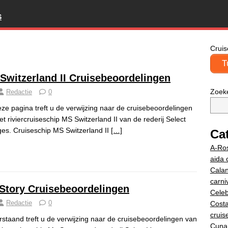
S
Cruis
T
Switzerland II Cruisebeoordelingen
Zoek
Redactie
0
ze pagina treft u de verwijzing naar de cruisebeoordelingen
et riviercruiseschip MS Switzerland II van de rederij Select
es. Cruiseschip MS Switzerland II
[…]
Ca
A-Ros
aida 
Calan
carniv
Story Cruisebeoordelingen
Celeb
Redactie
0
Costa
cruis
staand treft u de verwijzing naar de cruisebeoordelingen van
Cuna