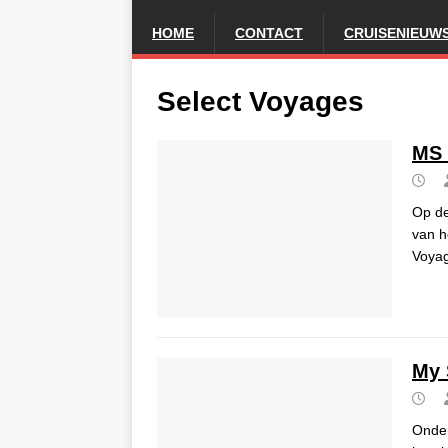
HOME
CONTACT
CRUISENIEUW
Select Voyages
MS 
Op de
van h
Voyag
My 
Onder