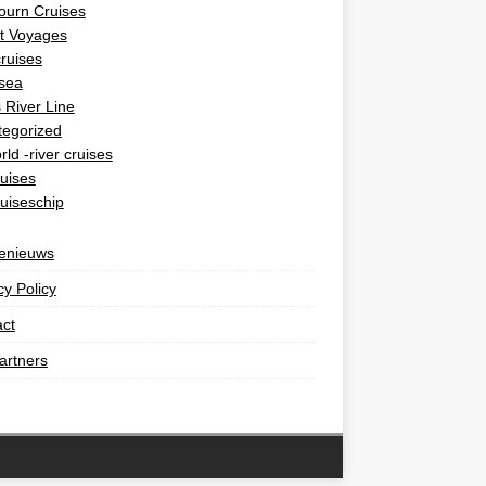
ourn Cruises
t Voyages
cruises
rsea
 River Line
tegorized
rld -river cruises
uises
uiseschip
senieuws
cy Policy
ct
artners