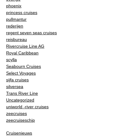
phoenix
princess cruises
pullmantur
rederijen
regent seven seas cruises
reisbureau
Rivercruise Line AG
Royal Caribbean
scylla
Seabourn Cruises
Select Voyages
sijfa cruises
silversea
Trans River Line
Uncategorized
uniworld -river cruises
zeecruises
zeecruiseschip
Cruisenieuws